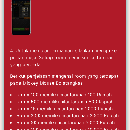
4. Untuk memulai permainan, silahkan menuju ke
pilihan meja. Setiap room memiliki nilai taruhan
yang berbeda
Berikut penjelasan mengenai room yang terdapat
pada Mickey Mouse Bolatangkas
Room 100 memiliki nilai taruhan 100 Rupiah
Room 500 memiliki nilai taruhan 500 Rupiah
Room 1K memiliki nilai taruhan 1,000 Rupiah
Room 2.5K memiliki nilai taruhan 2,500 Rupiah
Room 5K memiliki nilai taruhan 5,000 Rupiah
Room 10K memiliki nilai taruhan 10,000 Rupiah