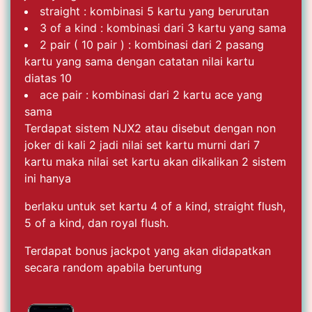
straight : kombinasi 5 kartu yang berurutan
3 of a kind : kombinasi dari 3 kartu yang sama
2 pair ( 10 pair ) : kombinasi dari 2 pasang
kartu yang sama dengan catatan nilai kartu
diatas 10
ace pair : kombinasi dari 2 kartu ace yang
sama
Terdapat sistem NJX2 atau disebut dengan non
joker di kali 2 jadi nilai set kartu murni dari 7
kartu maka nilai set kartu akan dikalikan 2 sistem
ini hanya
berlaku untuk set kartu 4 of a kind, straight flush,
5 of a kind, dan royal flush.
Terdapat bonus jackpot yang akan didapatkan
secara random apabila beruntung