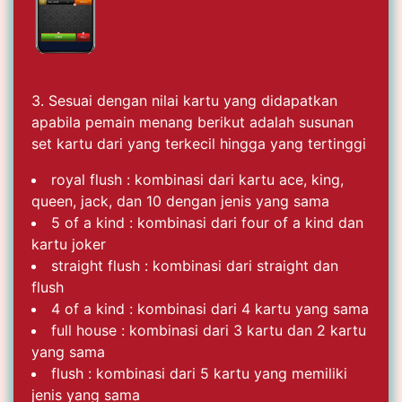
3. Sesuai dengan nilai kartu yang didapatkan
apabila pemain menang berikut adalah susunan
set kartu dari yang terkecil hingga yang tertinggi
royal flush : kombinasi dari kartu ace, king,
queen, jack, dan 10 dengan jenis yang sama
5 of a kind : kombinasi dari four of a kind dan
kartu joker
straight flush : kombinasi dari straight dan
flush
4 of a kind : kombinasi dari 4 kartu yang sama
full house : kombinasi dari 3 kartu dan 2 kartu
yang sama
flush : kombinasi dari 5 kartu yang memiliki
jenis yang sama